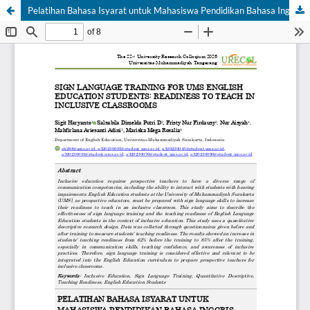
Pelatihan Bahasa Isyarat untuk Mahasiswa Pendidikan Bahasa Inggris UMS: Kesiapan Mengajar di Kelas Inklusif