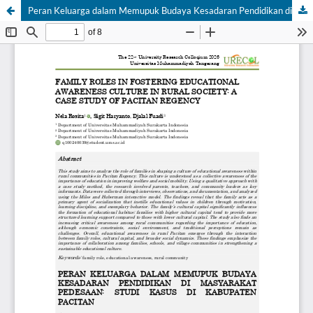
Peran Keluarga dalam Memupuk Budaya Kesadaran Pendidikan di Masyarakat Pedesaan: Studi Kasus di Kabupaten Pacitan