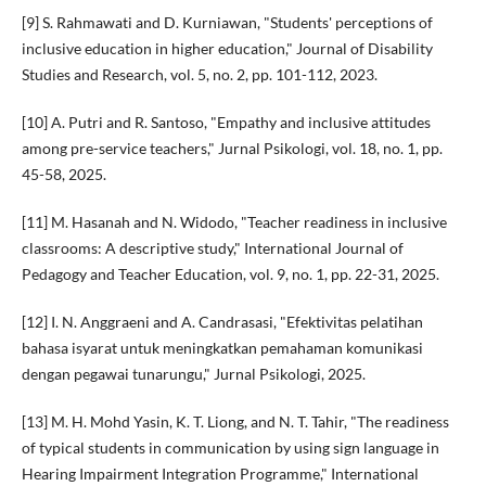
[9] S. Rahmawati and D. Kurniawan, "Students' perceptions of
inclusive education in higher education," Journal of Disability
Studies and Research, vol. 5, no. 2, pp. 101-112, 2023.
[10] A. Putri and R. Santoso, "Empathy and inclusive attitudes
among pre-service teachers," Jurnal Psikologi, vol. 18, no. 1, pp.
45-58, 2025.
[11] M. Hasanah and N. Widodo, "Teacher readiness in inclusive
classrooms: A descriptive study," International Journal of
Pedagogy and Teacher Education, vol. 9, no. 1, pp. 22-31, 2025.
[12] I. N. Anggraeni and A. Candrasasi, "Efektivitas pelatihan
bahasa isyarat untuk meningkatkan pemahaman komunikasi
dengan pegawai tunarungu," Jurnal Psikologi, 2025.
[13] M. H. Mohd Yasin, K. T. Liong, and N. T. Tahir, "The readiness
of typical students in communication by using sign language in
Hearing Impairment Integration Programme," International