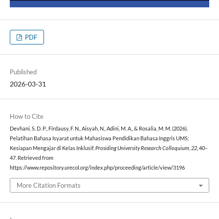
PDF
Published
2026-03-31
How to Cite
Devhani, S. D. P., Firdausy, F. N., Aisyah, N., Adini, M. A., & Rosalia, M. M. (2026).
Pelatihan Bahasa Isyarat untuk Mahasiswa Pendidikan Bahasa Inggris UMS:
Kesiapan Mengajar di Kelas Inklusif.
Prosiding University Research Colloquium
,
22
, 40–
47. Retrieved from
https://www.repository.urecol.org/index.php/proceeding/article/view/3196
More Citation Formats