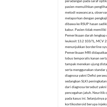
peradangan pada saraf opti
pasien memulihkan penglih
metodi wawancara, observasi
melaporkan dengan pengkaji
dibawa ke RSUP hasan sadik
kabur. Pasien tidak memiliki
Pemeriksaan darah lengkap 
leukosit 13.2 103/?L, MCV 2
menunjukkan borderline syst
Pemeriksaan MRI didapatkan
lobus temporalis kanan serta
tampak menekan ujung distal
serta menggunakan standar 
diagnosa yakni Defisi perawat
sedangkan SLKI peningkatan 
dari diagnosa tersebut yakn
pencegahan jatuh. Neuritik o
pada kasus ini. Selanjutnya 
kortikosteroid berupa injek