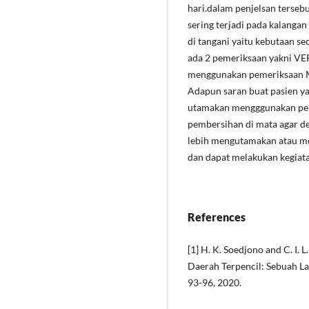
hari.dalam penjelsan tersebu
sering terjadi pada kalangan 
di tangani yaitu kebutaan s
ada 2 pemeriksaan yakni VE
menggunakan pemeriksaan MRI
Adapun saran buat pasien yai
utamakan mengggunakan penu
pembersihan di mata agar d
lebih mengutamakan atau me
dan dapat melakukan kegiata
References
[1] H. K. Soedjono and C. I.
Daerah Terpencil: Sebuah Lap
93-96, 2020.