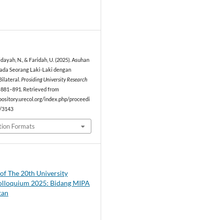
1
idayah, N., & Faridah, U. (2025). Asuhan
ada Seorang Laki-Laki dengan
Bilateral.
Prosiding University Research
, 881–891. Retrieved from
pository.urecol.org/index.php/proceedi
w/3143
tion Formats
of The 20th University
olloquium 2025: Bidang MIPA
tan