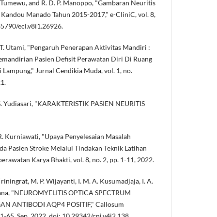
. E. Tumewu, and R. D. P. Manoppo, "Gambaran Neuritis
D. Kandou Manado Tahun 2015-2017," e-CliniC, vol. 8,
.35790/ecl.v8i1.26926.
 I. T. Utami, "Pengaruh Penerapan Aktivitas Mandiri :
emandirian Pasien Defisit Perawatan Diri Di Ruang
 Lampung," Jurnal Cendikia Muda, vol. 1, no.
1.
nd S. Yudiasari, "KARAKTERISTIK PASIEN NEURITIS
d R. Kurniawati, "Upaya Penyelesaian Masalah
da Pasien Stroke Melalui Tindakan Teknik Latihan
erawatan Karya Bhakti, vol. 8, no. 2, pp. 1-11, 2022.
Triningrat, M. P. Wijayanti, I. M. A. Kusumadjaja, I. A.
bayana, "NEUROMYELITIS OPTICA SPECTRUM
N ANTIBODI AQP4 POSITIF," Callosum
 61-65, Sep. 2022, doi: 10.29342/cnj.v4i2.138.