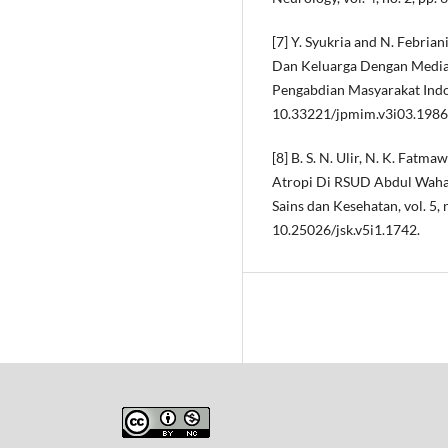
[7] Y. Syukria and N. Febri
Dan Keluarga Dengan Media P
Pengabdian Masyarakat Indone
10.33221/jpmim.v3i03.1986
[8] B. S. N. Ulir, N. K. Fatm
Atropi Di RSUD Abdul Wahab
Sains dan Kesehatan, vol. 5, n
10.25026/jsk.v5i1.1742.