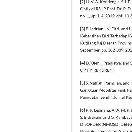
[2] H. V. A. Kondengis, S. I
Optik di RSUP Prof. Dr. R. 
no. 1, pp. 1-4, 2019, doi: 10
[3] B. Indriani, N. Fitri, and
Kebersihan Diri Terhadap K
Kutilang Rsj Daerah Provinsi
September, pp. 382-389, 202
[4] D. Oleh, : Pradistya, a
OPTIK REKUREN."
[5] S. Nafi’ah, Parmilah, an
Gangguan Mobilitas Fisik Pa
Penguatan Sendi," Jurnal Kep
[6] R. F. Lesmana, A. A. M. P. 
S. Indrayani, and G. Kam
DISORDER (NMOSD) DENGA
Neurology, vol. 4, no. 2, pp.