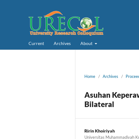
Current
Archives
About
Home
/
Archives
/
Procee
Asuhan Keperaw
Bilateral
Ririn Khoiriyah
Universitas Muhammadiyah K