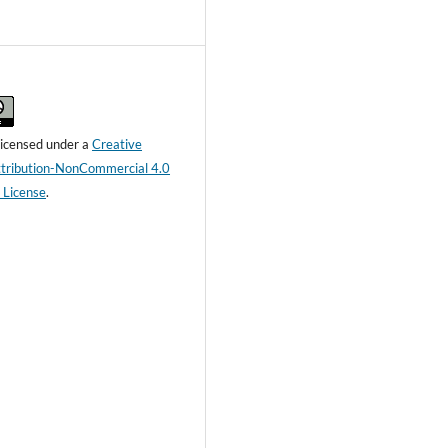
 licensed under a
Creative
ribution-NonCommercial 4.0
l License
.