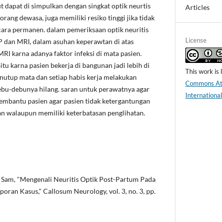
t dapat di simpulkan dengan singkat optik neurtis
Articles
orang dewasa, juga memiliki resiko tinggi jika tidak
ecara permanen. dalam pemeriksaan optik neuritis
License
P dan MRI, dalam asuhan keperawtan di atas
 karna adanya faktor infeksi di mata pasien.
tu karna pasien bekerja di bangunan jadi lebih di
This work is
tup mata dan setiap habis kerja melakukan
Commons Att
ebu-debunya hilang. saran untuk perawatnya agar
Internationa
mbantu pasien agar pasien tidak ketergantungan
n walaupun memiliki keterbatasan penglihatan.
 L. Sam, "Mengenali Neuritis Optik Post-Partum Pada
oran Kasus," Callosum Neurology, vol. 3, no. 3, pp.