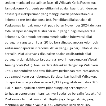
sedang menjalani persalinan fase I di Wilayah Kerja Puskesmas
Tambakromo Pati. Jenis penelitian ini adalah kuantitatif dengan
desain quasi eksperimen yang menggunakan pendekatan dua
kelompok pre-test dan post-test. Penelitian dilaksanakan di
Puskesmas Tambakromo Pati pada bulan November 2024, dengan
total sampel sebanyak 40 ibu bersalin yang dibagi menjadi dua
kelompok. Kelompok pertama mendapatkan intervensi pijat
punggung yang terdiri dari 20 ibu bersalin, sedangkan kelompok
kedua mendapatkan intervensi dzikir yang juga berjumlah 20 ibu
bersalin. Alat ukur yang digunakan adalah ceklis untuk pijat
punggung dan dzikir, serta observasi nyeri menggunakan Visual
Analog Scale (VAS). Analisis data dilakukan dengan uji Wilcoxon
untuk menentukan ada atau tidaknya perbedaan rata-rata antara
dua sampel yang berhubungan. Berdasarkan hasil uji Wilcoxon,
didapatkan nilai p-value sebesar 0,000, yang lebih kecil dari 0,05.
Hal ini menunjukkan bahwa pijat punggung berpengaruh
terhadap penurunan intensitas nyeri pada ibu bersalin fase aktif di
Puskesmas Tambakromo Pati. Begitu juga dengan dzikir, yang
menunjukkan nilai p-value 0,000, yang lebih kecil dari 0,05,