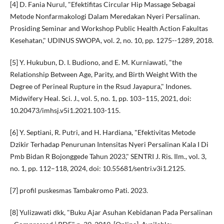
[4] D. Fania Nurul, "Efektifitas Circular Hip Massage Sebagai
Metode Nonfarmakologi Dalam Meredakan Nyeri Persalinan.
Prosiding Seminar and Workshop Public Health Action Fakultas
Kesehatan," UDINUS SWOPA, vol. 2, no. 10, pp. 1275--1289, 2018.
[5] Y. Hukubun, D. I. Budiono, and E. M. Kurniawati, "the
Relationship Between Age, Parity, and Birth Weight With the
Degree of Perineal Rupture in the Rsud Jayapura," Indones.
Midwifery Heal. Sci. J., vol. 5, no. 1, pp. 103–115, 2021, doi:
10.20473/imhsj.v5i1.2021.103-115.
[6] Y. Septiani, R. Putri, and H. Hardiana, "Efektivitas Metode
Dzikir Terhadap Penurunan Intensitas Nyeri Persalinan Kala I Di
Pmb Bidan R Bojonggede Tahun 2023," SENTRI J. Ris. Ilm., vol. 3,
no. 1, pp. 112–118, 2024, doi: 10.55681/sentri.v3i1.2125.
[7] profil puskesmas Tambakromo Pati. 2023.
[8] Yulizawati dkk, "Buku Ajar Asuhan Kebidanan Pada Persalinan