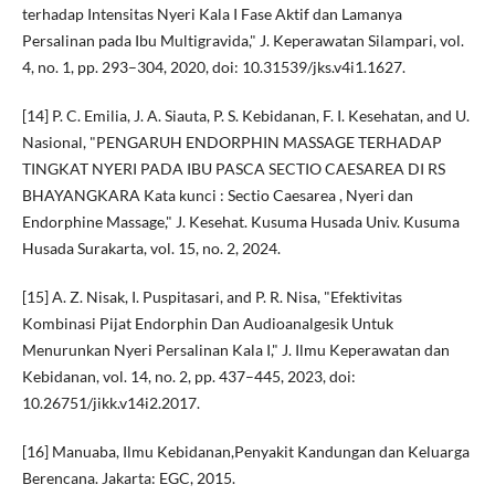
terhadap Intensitas Nyeri Kala I Fase Aktif dan Lamanya
Persalinan pada Ibu Multigravida," J. Keperawatan Silampari, vol.
4, no. 1, pp. 293–304, 2020, doi: 10.31539/jks.v4i1.1627.
[14] P. C. Emilia, J. A. Siauta, P. S. Kebidanan, F. I. Kesehatan, and U.
Nasional, "PENGARUH ENDORPHIN MASSAGE TERHADAP
TINGKAT NYERI PADA IBU PASCA SECTIO CAESAREA DI RS
BHAYANGKARA Kata kunci : Sectio Caesarea , Nyeri dan
Endorphine Massage," J. Kesehat. Kusuma Husada Univ. Kusuma
Husada Surakarta, vol. 15, no. 2, 2024.
[15] A. Z. Nisak, I. Puspitasari, and P. R. Nisa, "Efektivitas
Kombinasi Pijat Endorphin Dan Audioanalgesik Untuk
Menurunkan Nyeri Persalinan Kala I," J. Ilmu Keperawatan dan
Kebidanan, vol. 14, no. 2, pp. 437–445, 2023, doi:
10.26751/jikk.v14i2.2017.
[16] Manuaba, Ilmu Kebidanan,Penyakit Kandungan dan Keluarga
Berencana. Jakarta: EGC, 2015.