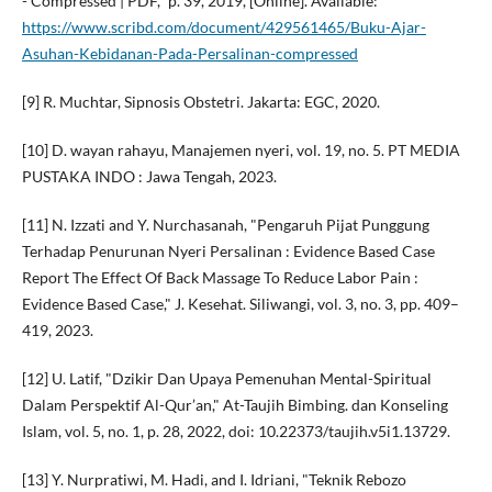
- Compressed | PDF," p. 39, 2019, [Online]. Available:
https://www.scribd.com/document/429561465/Buku-Ajar-
Asuhan-Kebidanan-Pada-Persalinan-compressed
[9] R. Muchtar, Sipnosis Obstetri. Jakarta: EGC, 2020.
[10] D. wayan rahayu, Manajemen nyeri, vol. 19, no. 5. PT MEDIA
PUSTAKA INDO : Jawa Tengah, 2023.
[11] N. Izzati and Y. Nurchasanah, "Pengaruh Pijat Punggung
Terhadap Penurunan Nyeri Persalinan : Evidence Based Case
Report The Effect Of Back Massage To Reduce Labor Pain :
Evidence Based Case," J. Kesehat. Siliwangi, vol. 3, no. 3, pp. 409–
419, 2023.
[12] U. Latif, "Dzikir Dan Upaya Pemenuhan Mental-Spiritual
Dalam Perspektif Al-Qur’an," At-Taujih Bimbing. dan Konseling
Islam, vol. 5, no. 1, p. 28, 2022, doi: 10.22373/taujih.v5i1.13729.
[13] Y. Nurpratiwi, M. Hadi, and I. Idriani, "Teknik Rebozo